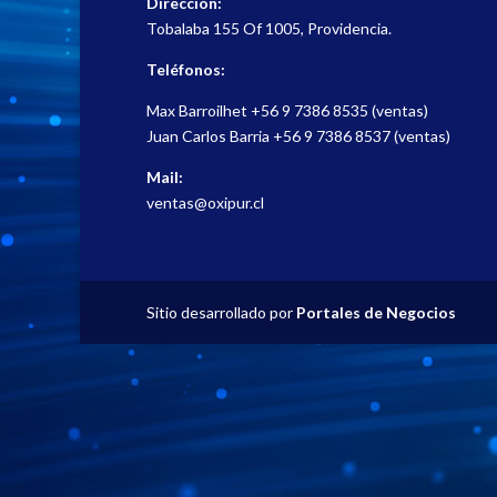
Dirección:
Tobalaba 155 Of 1005, Providencia.
Teléfonos:
Max Barroilhet
+56 9 7386 8535
(ventas)
Juan Carlos Barria
+56 9 7386 8537
(ventas)
Mail:
ventas@oxipur.cl
Sitio desarrollado por
Portales de Negocios